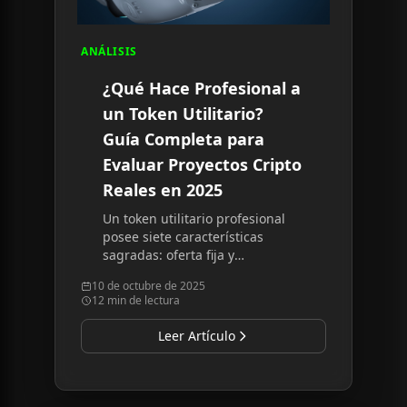
ANÁLISIS
¿Qué Hace Profesional a
un Token Utilitario?
Guía Completa para
Evaluar Proyectos Cripto
Reales en 2025
Un token utilitario profesional
posee siete características
sagradas: oferta fija y
transparente, metadatos
10 de octubre de 2025
inmutables, liquidez bloqueada,
12 min de lectura
asignación conservadora del
equipo, gobernanza
Leer Artículo
democrática, utilidad inmediata
y cumplimiento regulatorio.