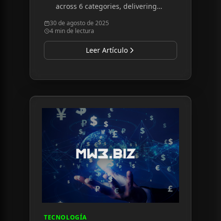
across 6 categories, delivering
enterprise-grade AI at
30 de agosto de 2025
accessible price points.
4 min de lectura
Leer Artículo
Read article:
MW3.BIZ Lanza Red de Microservici
TECNOLOGÍA