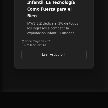
Infantil: La Tecnología
Como Fuerza para el
Bien
MW3.BIZ dedica el 3% de todos
los ingresos a combatir la
explotación infantil. Fundada
por Will Lisil, sobreviviente,
12 de mayo de 2025
haciendo de la tecnología fuerza
6 min de lectura
para el bien.
Leer Artículo