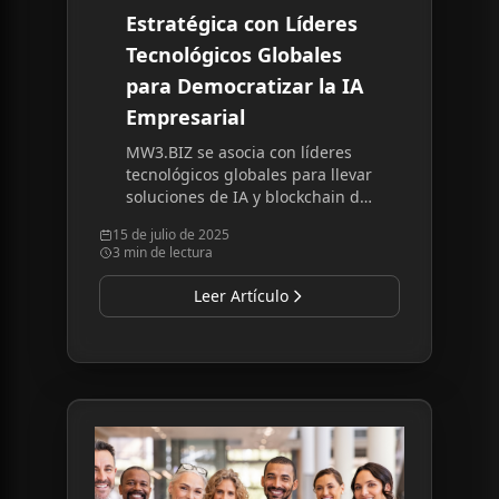
Estratégica con Líderes
Tecnológicos Globales
para Democratizar la IA
Empresarial
MW3.BIZ se asocia con líderes
tecnológicos globales para llevar
soluciones de IA y blockchain de
nivel empresarial a
15 de julio de 2025
profesionales individuales a
3 min de lectura
precios accesibles.
Leer Artículo
Read article:
MW3.BIZ Gana Impulso: Siguiendo e