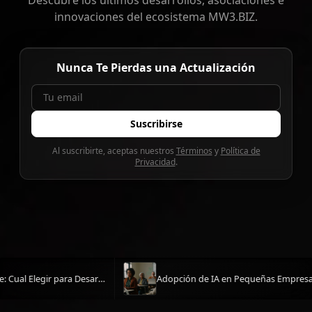
Descubre los últimos desarrollos, asociaciones e
innovaciones del ecosistema MW3.BIZ.
Nunca Te Pierdas una Actualización
Suscribirse
Al suscribirte, aceptas nuestros
Términos
y
Política de
Privacidad
.
OpenAI lanza ChatGPT Work y GPT-5.6 para la automatización empresarial