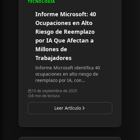
TECNOLOGÍA
Informe Microsoft: 40
Ocupaciones en Alto
Riesgo de Reemplazo
por IA Que Afectan a
Millones de
Trabajadores
Informe Microsoft identifica 40
ocupaciones en alto riesgo de
reemplazo por IA, con
puntuaciones de 0,35 a 0,49.
10 de septiembre de 2025
Solo atención al cliente: 2,3
8 min de lectura
millones de empleos.
Leer Artículo