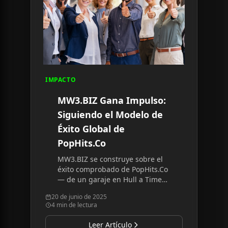
IMPACTO
MW3.BIZ Gana Impulso:
Siguiendo el Modelo de
Éxito Global de
PopHits.Co
MW3.BIZ se construye sobre el
éxito comprobado de PopHits.Co
— de un garaje en Hull a Times
Square — aplicando la misma
20 de junio de 2025
filosofía comunitaria a la
4 min de lectura
democratización de la IA.
Leer Artículo