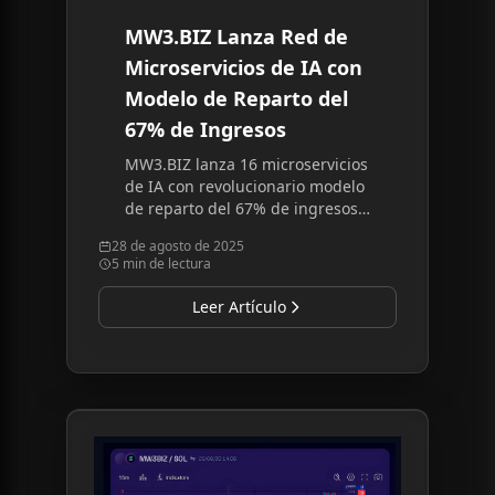
MW3.BIZ Lanza Red de
Microservicios de IA con
Modelo de Reparto del
67% de Ingresos
MW3.BIZ lanza 16 microservicios
de IA con revolucionario modelo
de reparto del 67% de ingresos,
impulsado por el token utilitario
28 de agosto de 2025
$MW3BIZ en la blockchain de
5 min de lectura
Solana.
Leer Artículo
Read article:
El Token Utilitario MW3BIZ Logra 