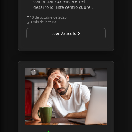
con la transparencia en el
desarrollo. Este centro cubre
actualizaciones de la plataforma,
10 de octubre de 2025
nuevas funciones, hitos
3 min de lectura
blockchain y mejoras
comunitarias.
Leer Artículo
Read article:
Informe Microsoft: 40 Ocupaciones