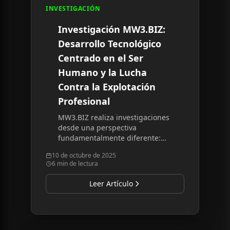
INVESTIGACIÓN
Investigación MW3.BIZ:
Desarrollo Tecnológico
Centrado en el Ser
Humano y la Lucha
Contra la Explotación
Profesional
MW3.BIZ realiza investigaciones
desde una perspectiva
fundamentalmente diferente:
cómo la tecnología puede servir
10 de octubre de 2025
a la humanidad en lugar de
6 min de lectura
reemplazarla, y exponiendo
sistemas que explotan a los
Leer Artículo
profesionales.