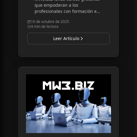
que empoderan a los
profesionales con formación en
herramientas de IA, estrategias
10 de octubre de 2025
de desarrollo empresarial y
4 min de lectura
habilidades de crecimiento
profesional.
Leer Artículo
Read article:
Investigación MW3.BIZ: Desarrollo 