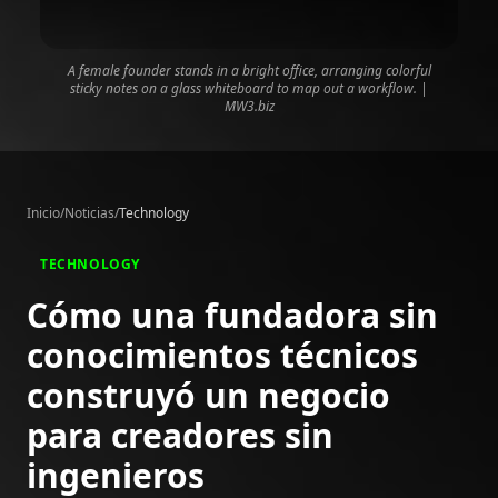
A female founder stands in a bright office, arranging colorful
sticky notes on a glass whiteboard to map out a workflow. |
MW3.biz
Inicio
/
Noticias
/
Technology
TECHNOLOGY
Cómo una fundadora sin
conocimientos técnicos
construyó un negocio
para creadores sin
ingenieros