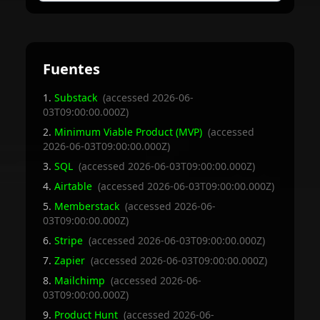
community platforms, a no-code stack can handle
What is a 'no-code' platform?
The main advantages are speed, cost, and agility. You
thousands of users and generate millions in revenue.
can build and launch an MVP much faster and cheaper
A no-code platform is a software development enviro
than with traditional development. It also allows non-
How did the founder in the article make money w
technical founders to maintain full control and iterate
The founder built her platform, CreatorLaunch, usin
on their product quickly based on market feedback.
Fuentes
Is a no-code business scalable?
Yes, many no-code businesses can scale significantl
Substack
(accessed
2026-06-
What are the main advantages of using a no-code 
03T09:00:00.000Z
)
The main advantages are speed, cost, and agility. Y
Minimum Viable Product (MVP)
(accessed
2026-06-03T09:00:00.000Z
)
SQL
(accessed
2026-06-03T09:00:00.000Z
)
Airtable
(accessed
2026-06-03T09:00:00.000Z
)
Memberstack
(accessed
2026-06-
03T09:00:00.000Z
)
Stripe
(accessed
2026-06-03T09:00:00.000Z
)
Zapier
(accessed
2026-06-03T09:00:00.000Z
)
Mailchimp
(accessed
2026-06-
03T09:00:00.000Z
)
Product Hunt
(accessed
2026-06-